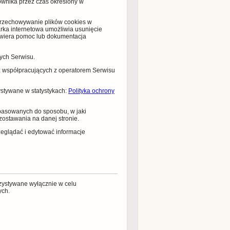
ownika przez czas określony w
przechowywanie plików cookies w
ka internetowa umożliwia usunięcie
zawiera pomoc lub dokumentacja
ych Serwisu.
 współpracujących z operatorem Serwisu
ystywane w statystykach:
Polityka ochrony
opasowanych do sposobu, w jaki
zostawania na danej stronie.
eglądać i edytować informacje
zystywane wyłącznie w celu
ych.