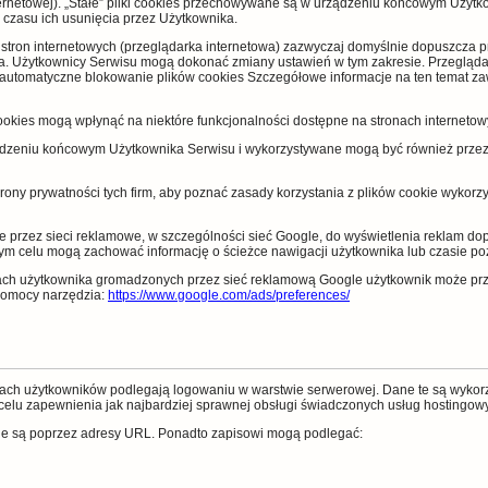
ernetowej). „Stałe” pliki cookies przechowywane są w urządzeniu końcowym Użytk
 czasu ich usunięcia przez Użytkownika.
tron internetowych (przeglądarka internetowa) zazwyczaj domyślnie dopuszcza 
 Użytkownicy Serwisu mogą dokonać zmiany ustawień w tym zakresie. Przeglądar
że automatyczne blokowanie plików cookies Szczegółowe informacje na ten temat 
ookies mogą wpłynąć na niektóre funkcjonalności dostępne na stronach internetow
ądzeniu końcowym Użytkownika Serwisu i wykorzystywane mogą być również przez
hrony prywatności tych firm, aby poznać zasady korzystania z plików cookie wykorz
e przez sieci reklamowe, w szczególności sieć Google, do wyświetlenia reklam d
tym celu mogą zachować informację o ścieżce nawigacji użytkownika lub czasie po
cjach użytkownika gromadzonych przez sieć reklamową Google użytkownik może prz
 pomocy narzędzia:
https://www.google.com/ads/preferences/
iach użytkowników podlegają logowaniu w warstwie serwerowej. Dane te są wykor
celu zapewnienia jak najbardziej sprawnej obsługi świadczonych usług hostingow
ne są poprzez adresy URL. Ponadto zapisowi mogą podlegać: