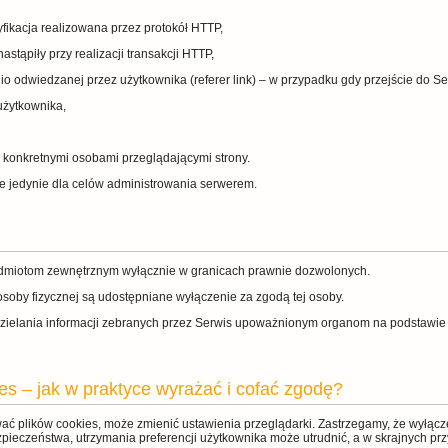
tyfikacja realizowana przez protokół HTTP,
astąpiły przy realizacji transakcji HTTP,
o odwiedzanej przez użytkownika (referer link) – w przypadku gdy przejście do Se
użytkownika,
 konkretnymi osobami przeglądającymi strony.
 jedynie dla celów administrowania serwerem.
dmiotom zewnętrznym wyłącznie w granicach prawnie dozwolonych.
osoby fizycznej są udostępniane wyłączenie za zgodą tej osoby.
zielania informacji zebranych przez Serwis upoważnionym organom na podstawie
es – jak w praktyce wyrażać i cofać zgodę?
wać plików cookies, może zmienić ustawienia przeglądarki. Zastrzegamy, że wyłąc
zpieczeństwa, utrzymania preferencji użytkownika może utrudnić, a w skrajnych p