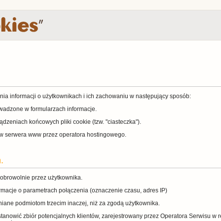
ania informacji o użytkownikach i ich zachowaniu w następujący sposób:
adzone w formularzach informacje.
dzeniach końcowych pliki cookie (tzw. "ciasteczka").
w serwera www przez operatora hostingowego.
.
dobrowolnie przez użytkownika.
rmacje o parametrach połączenia (oznaczenie czasu, adres IP)
iane podmiotom trzecim inaczej, niż za zgodą użytkownika.
anowić zbiór potencjalnych klientów, zarejestrowany przez Operatora Serwisu w