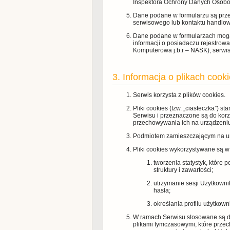
Inspektora Ochrony Danych Osob
Dane podane w formularzu są prze
serwisowego lub kontaktu handlo
Dane podane w formularzach mogą 
informacji o posiadaczu rejestro
Komputerowa j.b.r – NASK), serwis
3. Informacja o plikach cooki
Serwis korzysta z plików cookies.
Pliki cookies (tzw. „ciasteczka”)
Serwisu i przeznaczone są do korz
przechowywania ich na urządzeni
Podmiotem zamieszczającym na urz
Pliki cookies wykorzystywane są w
tworzenia statystyk, które
struktury i zawartości;
utrzymanie sesji Użytkowni
hasła;
określania profilu użytkow
W ramach Serwisu stosowane są dwa
plikami tymczasowymi, które prze