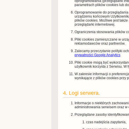
oprogramowania (przeglądarki int
parametrach plików cookies lub do
Oprogramowanie do przeglądania s
urządzeniu końcowym Użytkownika.
plików cookies. Możliwe jest tak
przeglądarki internetowej.
Ograniczenia stosowania plików c
Pliki cookies zamieszczane w urz
reklamodawców oraz partnerów.
Zalecamy przeczytanie polityki oc
prywatności Google Analytics
Pliki cookie mogą być wykorzystan
użytkownik korzysta z Serwisu. W 
W zakresie informacji o preferen
wynikające z plików cookies przy
4. Logi serwera.
Informacje o niektórych zachowan
administrowania serwisem oraz w 
Przeglądane zasoby identyfikowa
czas nadejścia zapytania,