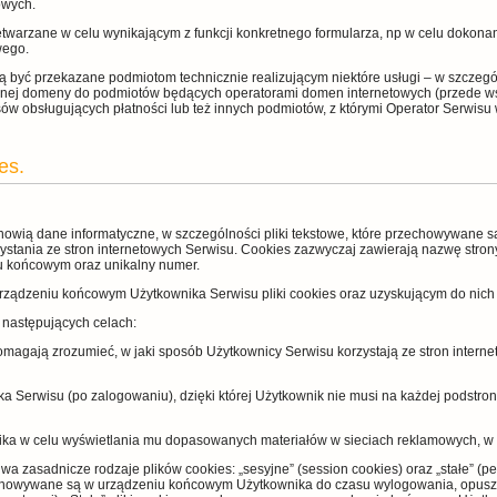
owych.
twarzane w celu wynikającym z funkcji konkretnego formularza, np w celu dokonan
wego.
być przekazane podmiotom technicznie realizującym niektóre usługi – w szczegó
wanej domeny do podmiotów będących operatorami domen internetowych (przede 
ów obsługujących płatności lub też innych podmiotów, z którymi Operator Serwisu 
es.
 stanowią dane informatyczne, w szczególności pliki tekstowe, które przechowywan
ystania ze stron internetowych Serwisu. Cookies zazwyczaj zawierają nazwę strony
u końcowym oraz unikalny numer.
ądzeniu końcowym Użytkownika Serwisu pliki cookies oraz uzyskującym do nich d
 następujących celach:
 pomagają zrozumieć, w jaki sposób Użytkownicy Serwisu korzystają ze stron intern
ka Serwisu (po zalogowaniu), dzięki której Użytkownik nie musi na każdej podstro
nika w celu wyświetlania mu dopasowanych materiałów w sieciach reklamowych, w 
 zasadnicze rodzaje plików cookies: „sesyjne” (session cookies) oraz „stałe” (per
chowywane są w urządzeniu końcowym Użytkownika do czasu wylogowania, opuszcz