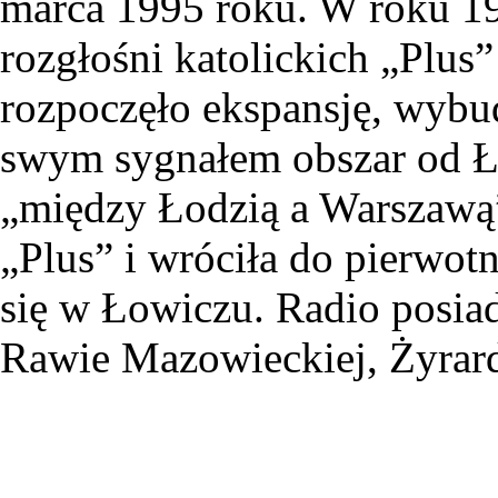
marca 1995 roku. W roku 19
rozgłośni katolickich „Plus”
rozpoczęło ekspansję, wyb
swym sygnałem obszar od Ł
„między Łodzią a Warszawą”
„Plus” i wróciła do pierwotn
się w Łowiczu. Radio posiad
Rawie Mazowieckiej, Żyrard