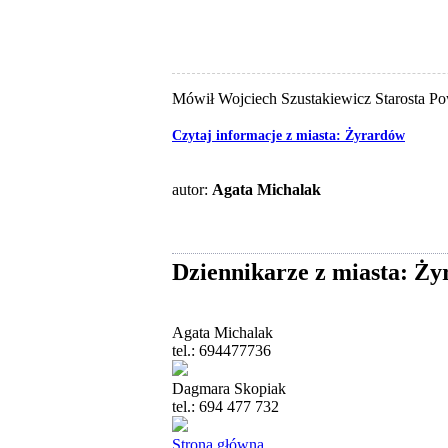
Mówił Wojciech Szustakiewicz Starosta P
Czytaj informacje z miasta: Żyrardów
autor:
Agata Michalak
Dziennikarze z miasta: Ż
Agata Michalak
tel.: 694477736
Dagmara Skopiak
tel.: 694 477 732
Strona główna