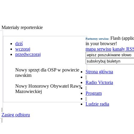
Materiały reporterskie
Flash (appli
Partnerzy serwisu:
dziś
in your browser!
wczoraj
mapa serwisu
kanały RS
przedwczoraj
Nowy sprzęt dla OSP w powiecie
Strona główna
rawskim
|
.
Radio Victoria
Nowy Honorowy Obywatel Rawy
|
Mazowieckiej
Program
|
Ludzie radia
|
Zasięg odbioru
|