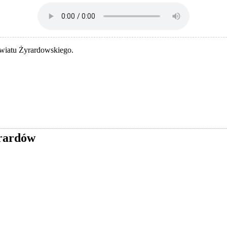
owiatu Żyrardowskiego.
yrardów