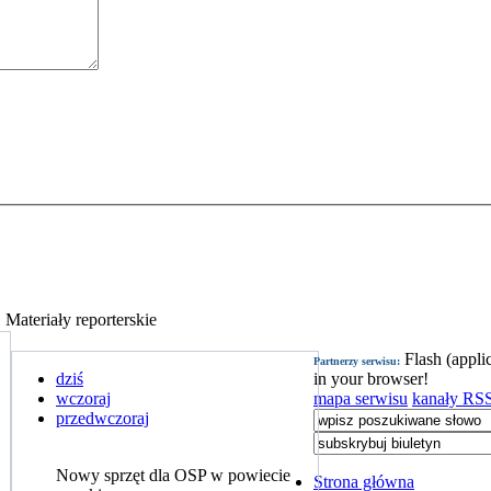
Materiały reporterskie
Flash (appli
Partnerzy serwisu:
dziś
in your browser!
wczoraj
mapa serwisu
kanały RS
przedwczoraj
Nowy sprzęt dla OSP w powiecie
Strona główna