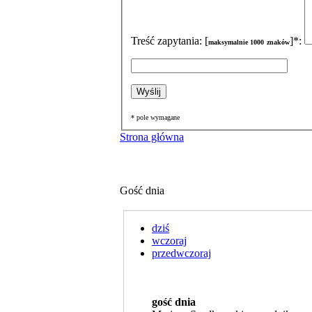
Treść zapytania: [
]*:
maksymalnie
1000
znaków
* pole wymagane
Strona główna
Gość dnia
dziś
wczoraj
przedwczoraj
gość dnia