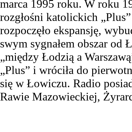
marca 1995 roku. W roku 19
rozgłośni katolickich „Plus”
rozpoczęło ekspansję, wyb
swym sygnałem obszar od Ł
„między Łodzią a Warszawą”
„Plus” i wróciła do pierwotn
się w Łowiczu. Radio posiad
Rawie Mazowieckiej, Żyrard