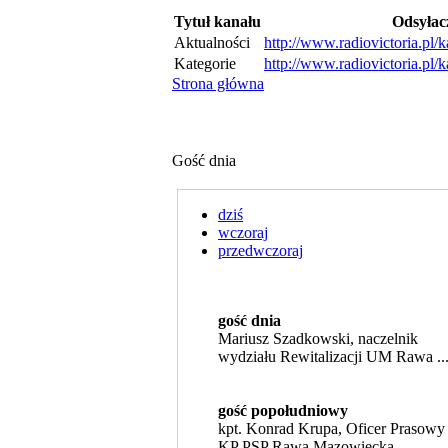
Tytuł kanału
Odsyłac
Aktualności
http://www.radiovictoria.pl/k
Kategorie
http://www.radiovictoria.pl/k
Strona główna
Gość dnia
dziś
wczoraj
przedwczoraj
gość dnia
Mariusz Szadkowski, naczelnik
wydziału Rewitalizacji UM Rawa ..
gość popołudniowy
kpt. Konrad Krupa, Oficer Prasowy
KP PSP Rawa Mazowiecka