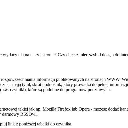
ze wydarzenia na naszej stronie? Czy chcesz mieć szybki dostęp do in
ób rozpowszechniania informacji publikowanych na stronach WWW. Wi
czną - mają tytuł, skrót i odnośnik, który prowadzi do pełnej inform
(tzw. czytniki), które są podobne do programów pocztowych.
ernetowej takiej jak np. Mozilla Firefox lub Opera - możesz dodać kana
amy darmowy RSSOwl.
 link z poniższej tabelki do czytnika.