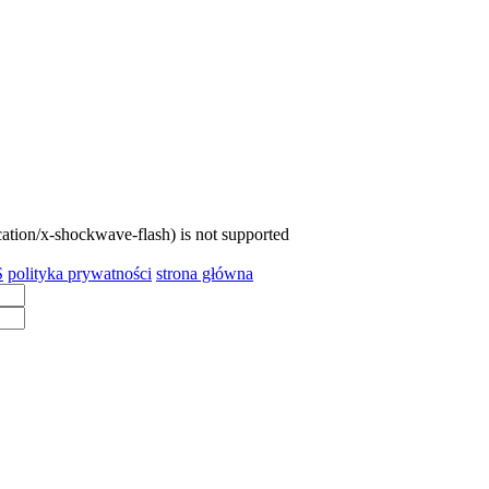
cation/x-shockwave-flash) is not supported
S
polityka prywatności
strona główna