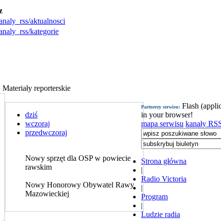
z
analy_rss/aktualnosci
analy_rss/kategorie
Materiały reporterskie
Flash (appli
Partnerzy serwisu:
dziś
in your browser!
wczoraj
mapa serwisu
kanały RS
przedwczoraj
Nowy sprzęt dla OSP w powiecie
Strona główna
rawskim
|
.
Radio Victoria
Nowy Honorowy Obywatel Rawy
|
Mazowieckiej
Program
|
Ludzie radia