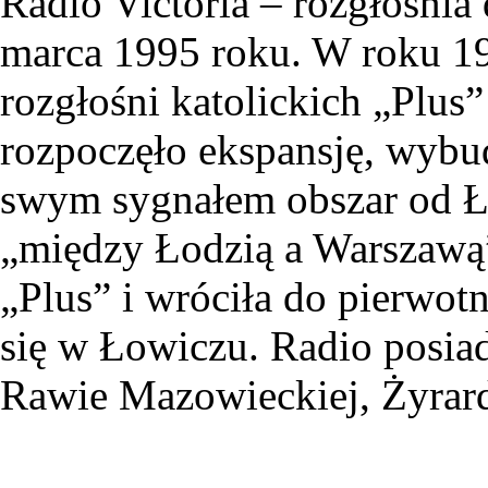
Radio Victoria – rozgłośnia 
marca 1995 roku. W roku 19
rozgłośni katolickich „Plus”
rozpoczęło ekspansję, wyb
swym sygnałem obszar od Ł
„między Łodzią a Warszawą”
„Plus” i wróciła do pierwotn
się w Łowiczu. Radio posiad
Rawie Mazowieckiej, Żyrard