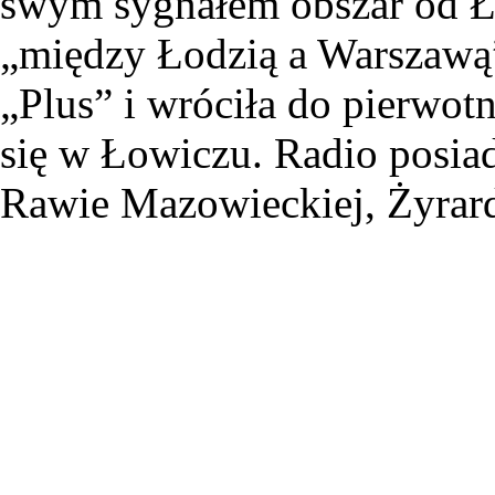
swym sygnałem obszar od Ł
„między Łodzią a Warszawą”
„Plus” i wróciła do pierwotn
się w Łowiczu. Radio posiad
Rawie Mazowieckiej, Żyrard