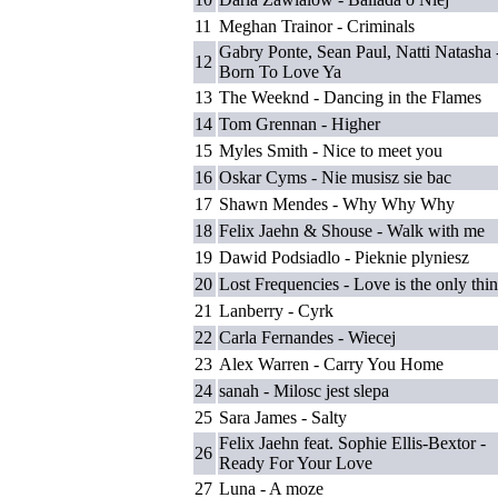
11
Meghan Trainor - Criminals
Gabry Ponte, Sean Paul, Natti Natasha 
12
Born To Love Ya
13
The Weeknd - Dancing in the Flames
14
Tom Grennan - Higher
15
Myles Smith - Nice to meet you
16
Oskar Cyms - Nie musisz sie bac
17
Shawn Mendes - Why Why Why
18
Felix Jaehn & Shouse - Walk with me
19
Dawid Podsiadlo - Pieknie plyniesz
20
Lost Frequencies - Love is the only thi
21
Lanberry - Cyrk
22
Carla Fernandes - Wiecej
23
Alex Warren - Carry You Home
24
sanah - Milosc jest slepa
25
Sara James - Salty
Felix Jaehn feat. Sophie Ellis-Bextor -
26
Ready For Your Love
27
Luna - A moze