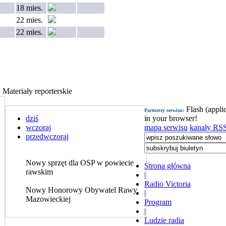
18 mies.
22 mies.
22 mies.
Materiały reporterskie
Flash (appli
Partnerzy serwisu:
dziś
in your browser!
wczoraj
mapa serwisu
kanały RS
przedwczoraj
Nowy sprzęt dla OSP w powiecie
Strona główna
rawskim
|
.
Radio Victoria
Nowy Honorowy Obywatel Rawy
|
Mazowieckiej
Program
|
Ludzie radia