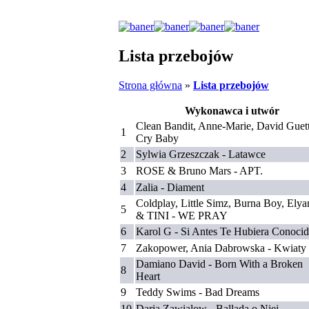
Lista przebojów
Strona główna
»
Lista przebojów
Wykonawca i utwór
Clean Bandit, Anne-Marie, David Guett
1
Cry Baby
2
Sylwia Grzeszczak - Latawce
3
ROSE & Bruno Mars - APT.
4
Zalia - Diament
Coldplay, Little Simz, Burna Boy, Ely
5
& TINI - WE PRAY
6
Karol G - Si Antes Te Hubiera Conoci
7
Zakopower, Ania Dabrowska - Kwiaty
Damiano David - Born With a Broken
8
Heart
9
Teddy Swims - Bad Dreams
10
Daria Zawialow - Ballada o Niej