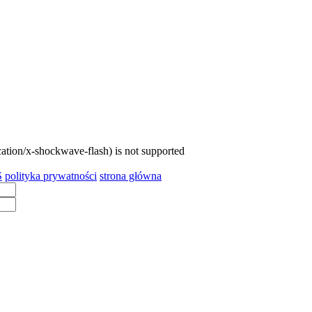
cation/x-shockwave-flash) is not supported
S
polityka prywatności
strona główna